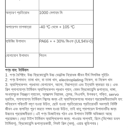
অন্তরণ প্রতিরোধ
1000 মেগাহম মি
অপারেশন তাপমাত্রা
-40 ℃ থেকে + 105 ℃
হাউজিং উপাদান
PA66 + + 30% জিএফ (UL94V-0)
যোগাযোগ উপাদান
পিতল
পণ্য নাম: টার্মিনাল
1. পণ্য বৈশিষ্ট্য: উচ্চ ফ্রিকোয়েন্সি উচ্চ ভোল্টেজ নিরোধক জীবন দীর্ঘ সিসমিক সুইচিং
2. পণ্য উপাদান: তামা খাদ, বা তামা খাদ, electroplating নিকেল, বা নিকেল খাদ
3. অ্যাপ্লিকেশন: প্রধানত যোগাযোগ, আলো, নিরাপত্তা এবং ইত্যাদি ব্যবহৃত হয়। এবং
শিল্প প্লাগযোগ্য টার্মিনাল অ্যাপ্লিকেশন প্রধান প্যান, যেমন ফ্রিকোয়েন্সি রূপান্তর, দাঙ্গা,
সংখ্যাসূচক নিয়ন্ত্রণ প্যানেল, অ্যাক্সেস নিয়ামক, সেন্সর, পিএলসি, উপকরণ, শক্তি, servo
ড্রাইভ, প্লাগযোগ্য টার্মিনাল শিল্পের জন্য এই অ্যাপ্লিকেশনের সাধারণ প্রয়োজনীয়তাগুলি হল:
সন্নিবেশ শক্তিটি মসৃণ হওয়া উচিত, ছোট হওয়া প্রতিরোধের প্রতিরোধটি অবশ্যই নির্দিষ্ট
জীবন এবং ক্লান্তি পূরণ করতে সক্ষম হওয়া উচিত, তাই ধাতু শ্যাপারেল উপাদানটির জন্য
উচ্চতর প্রয়োজনীয়তা।
এই পণ্য ডিজাইনার গঠন এবং উপাদান নির্দিষ্ট অভিজ্ঞতা আছে
প্রয়োজন।
বেড়া টাইপ টার্মিনাল অ্যাপ্লিকেশন জন্য: পাওয়ার সাপ্লাই, রিলে (বিশেষত ডবল
টার্মিনাল), ফ্রিকোয়েন্সি রূপান্তরকারী, লিফট শিল্প (কম), এয়ার কন্ডিশনার।