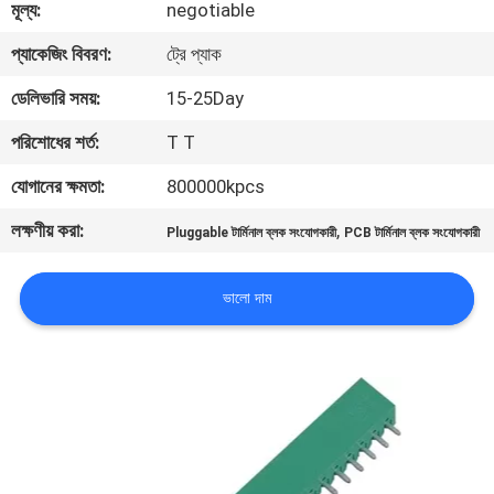
মূল্য:
negotiable
নিয়ন্ত্রণ
প্যাকেজিং বিবরণ:
ট্রে প্যাক
যোগাযোগ
ডেলিভারি সময়:
15-25Day
করুন
পরিশোধের শর্ত:
T T
যোগানের ক্ষমতা:
800000kpcs
উদ্ধৃতির
লক্ষণীয় করা:
,
Pluggable টার্মিনাল ব্লক সংযোগকারী
PCB টার্মিনাল ব্লক সংযোগকারী
জন্য
আবেদন
ভালো দাম
সাইট
ম্যাপ
PRIVACY