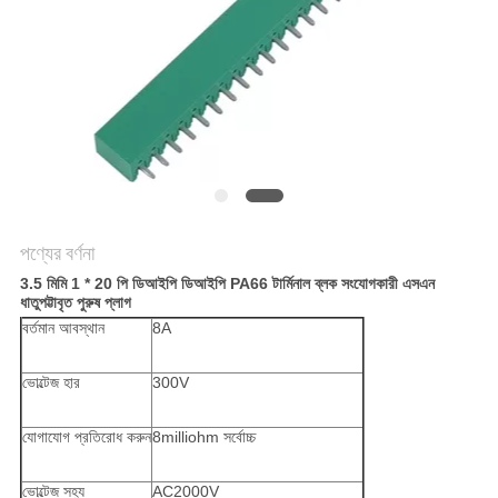
POLICY
পণ্যের বর্ণনা
3.5 মিমি 1 * 20 পি ডিআইপি ডিআইপি PA66 টার্মিনাল ব্লক সংযোগকারী এসএন
ধাতুপট্টাবৃত পুরুষ প্লাগ
বর্তমান আবস্থান
8A
ভোল্টেজ হার
300V
যোগাযোগ প্রতিরোধ করুন
8milliohm সর্বোচ্চ
ভোল্টেজ সহ্য
AC2000V