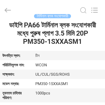
ELECTRONICS
(
GUANGDONG)
CO.,
LTD.
টার্মিনাল ব্লক সংযোগকারী
All
Rights
Reserved.
ডাইপি PA66 টার্মিনাল ব্লক সংযোগকারী
বাড়ি
মধ্যে পুরুষ প্লাগ 3.5 মিমি 20P
পণ্য
PM350-1SXXASM1
আমাদের
উৎপত্তি স্থল:
চীন
সম্পর্কে
পরিচিতিমুলক নাম:
WCON
সাক্ষ্যদান:
UL/CUL/SGS/ROHS
কারখানা
মডেল নম্বার:
PM350-1SXXASM1
ভ্রমণ
ন্যূনতম চাহিদার
1000pcs
পরিমাণ:
মান