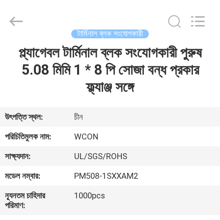
ELECTRONICS
(
GUANGDONG)
CO.,
LTD.
টার্মিনাল ব্লক সংযোগকারী
All
Rights
Reserved.
প্ল্যাগেবল টার্মিনাল ব্লক সংযোগকারী পুরুষ
বাড়ি
5.08 মিমি 1 * 8 পি সোজা বন্ধ প্রকার
পণ্য
ফ্ল্যাঞ্জ সঙ্গে
আমাদের
উৎপত্তি স্থল:
চীন
সম্পর্কে
পরিচিতিমুলক নাম:
WCON
সাক্ষ্যদান:
UL/SGS/ROHS
কারখানা
মডেল নম্বার:
PM508-1SXXAM2
ভ্রমণ
ন্যূনতম চাহিদার
1000pcs
পরিমাণ:
মান