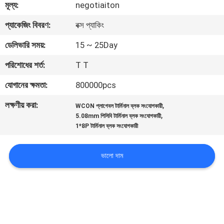
মূল্য:
negotiaiton
নিয়ন্ত্রণ
প্যাকেজিং বিবরণ:
বক্স প্যাকিং
যোগাযোগ
ডেলিভারি সময়:
15 ~ 25Day
করুন
পরিশোধের শর্ত:
T T
যোগানের ক্ষমতা:
800000pcs
উদ্ধৃতির
লক্ষণীয় করা:
,
WCON প্লাগেবল টার্মিনাল ব্লক সংযোগকারী
জন্য
,
5.08mm পিসিবি টার্মিনাল ব্লক সংযোগকারী
আবেদন
1*8P টার্মিনাল ব্লক সংযোগকারী
ভালো দাম
সাইট
ম্যাপ
PRIVACY