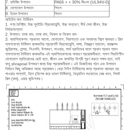
7. হাউজিং উপাদান
PA66 + + 30% জিএফ (UL94V-0)
8. যোগাযোগ উপাদান
পিতল
9. ইয়েল উপাদান
পিতল
আইটেম নাম: টার্মিনাল
1. পণ্য বৈশিষ্ট্য: উচ্চ স্যুইচিং ফ্রিকোয়েন্সি, উচ্চ অন্তরণ, দীর্ঘ সেবা জীবন, উচ্চ
নির্ভরযোগ্যতা
2. উপাদান: তামা খাদ, তামা খাদ, নিকেল বা নিকেল খাদ
3. অ্যাপ্লিকেশন: প্রধানত আলো, যোগাযোগ, নিরাপত্তা এবং অন্যান্য শিল্পে ব্যবহৃত।
শিল্প
প্লাগযোগ্য টার্মিনাল ব্লকগুলির প্রয়োগটি ফ্রিকোয়েন্সি, দাঙ্গা, নিয়ন্ত্রণ প্যানেল, অ্যাক্সেস
কন্ট্রোলার, সেন্সর, পিএলসি, উপকরণ, পাওয়ার, সার্ভ ড্রাইভের মতো প্রধান প্রধান প্যান
প্লাগযোগ্য টার্মিনাল ব্লকগুলির এই অ্যাপ্লিকেশনের সাধারণ প্রয়োজনীয়তা: প্লাগ স্থিতিশীল
যোগাযোগ প্রতিরোধের ছোট হতে, জীবন এবং ক্লান্তি ডিগ্রী পূরণ করতে সক্ষম হতে, তাই
ধাতু shrapnel উপকরণ জন্য উচ্চ প্রয়োজনীয়তা।
এই ডিজাইনার গঠন এবং উপাদান
নির্বাচন কিছু অভিজ্ঞতা আছে প্রয়োজন।
বেড়া টাইপ টার্মিনালের জন্য প্রধানত ব্যবহৃত হয়:
পাওয়ার সাপ্লাই, রিলে (বিশেষ করে ডাবল টার্মিনাল), বৈদ্যুতিন সংকেতের মেরু বদল, লিফট
শিল্প (কম), এয়ার কন্ডিশনার।