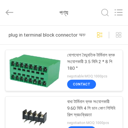
ELECTRONICS
(
GUANGDONG)
পণ্য
CO.,
LTD.
All
Rights
Reserved.
বাড়ি
plug in terminal block connector অনলাইন উত্পাদন
পণ্য
যোগাযোগ বৈদ্যুতিক টার্মিনাল ব্লক
সংযোগকারী 3.5 মিমি 2 * 8 পি
আমাদের
180 °
সম্পর্কে
negotiable MOQ:1000pcs
CONTACT
কারখানা
বাধা টার্মিনাল ব্লক সংযোগকারী
ভ্রমণ
9.60 মিমি 4 পি ডান কোণ পিসিবি
শিল্প স্বয়ংক্রিয়তা
মান
negotiaiton MOQ:1000pcs