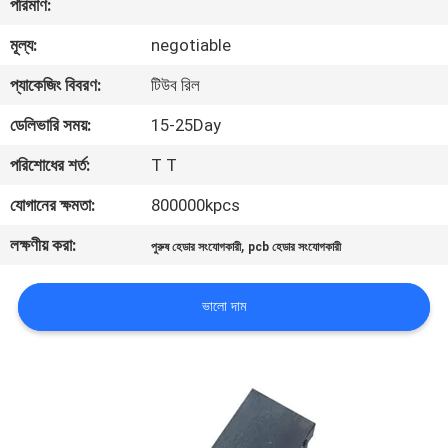
পরিমাণ:
নিয়ন্ত্রণ
মূল্য:
negotiable
যোগাযোগ
প্যাকেজিং বিবরণ:
টিউব রিল
করুন
ডেলিভারি সময়:
15-25Day
পরিশোধের শর্ত:
T T
উদ্ধৃতির
যোগানের ক্ষমতা:
800000kpcs
জন্য
লক্ষণীয় করা:
,
পুরুষ হেডার সংযোগকারী
pcb হেডার সংযোগকারী
আবেদন
ভালো দাম
সাইট
ম্যাপ
PRIVACY