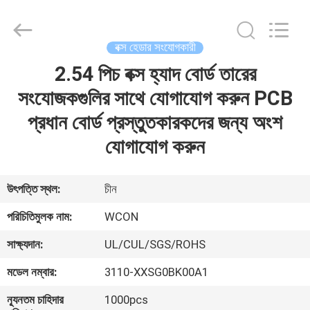
ELECTRONICS
(
GUANGDONG)
CO.,
LTD.
বক্স হেডার সংযোগকারী
All
Rights
Reserved.
2.54 পিচ বক্স হ্যাদ বোর্ড তারের
বাড়ি
সংযোজকগুলির সাথে যোগাযোগ করুন PCB
পণ্য
প্রধান বোর্ড প্রস্তুতকারকদের জন্য অংশ
যোগাযোগ করুন
আমাদের
সম্পর্কে
উৎপত্তি স্থল:
চীন
পরিচিতিমুলক নাম:
WCON
কারখানা
সাক্ষ্যদান:
UL/CUL/SGS/ROHS
ভ্রমণ
মডেল নম্বার:
3110-XXSG0BK00A1
মান
ন্যূনতম চাহিদার
1000pcs