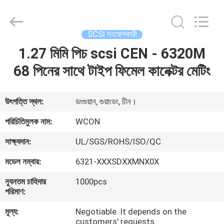
ELECTRONICS
(
GUANGDONG)
CO.,
LTD.
SCSI সংযোগকারী
All
Rights
Reserved.
1.27 মিমি পিচ scsi CEN - 6320M
বাড়ি
68 পিনের সাথে টাইপ ফিমেল কানেক্টর মেটিং
পণ্য
উৎপত্তি স্থল:
ডংগুয়ান, গুয়াংডং, চীন।
আমাদের
পরিচিতিমুলক নাম:
WCON
সম্পর্কে
সাক্ষ্যদান:
UL/SGS/ROHS/ISO/QC
মডেল নম্বার:
6321-XXXSDXXMNX0X
কারখানা
ন্যূনতম চাহিদার
1000pcs
ভ্রমণ
পরিমাণ:
মূল্য:
Negotiable. It depends on the
মান
customers' requests.