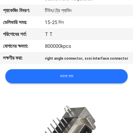
নিয়ন্ত্রণ
প্যাকেজিং বিবরণ:
টিউব/ট্রে প্যাকিং
ডেলিভারি সময়:
15-25 দিন
যোগাযোগ
পরিশোধের শর্ত:
T T
করুন
যোগানের ক্ষমতা:
800000kpcs
উদ্ধৃতির
লক্ষণীয় করা:
,
right angle connector
scsi interface connector
জন্য
আবেদন
ভালো দাম
সাইট
ম্যাপ
PRIVACY