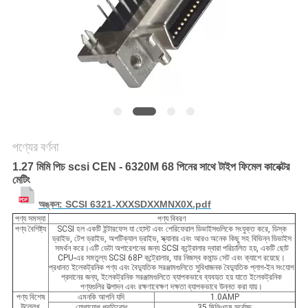
POLICY
পণ্যের বর্ণনা
1.27 মিমি পিচ scsi CEN - 6320M 68 পিনের সাথে টাইপ ফিমেল কানেক্টর
মেটিং
অঙ্কন: SCSI 6321-XXXSDXXMNX0X.pdf
পণ্য সমস্যা
পণ্য বিবরণ
পণ্য বৈশিষ্ট্য
SCSI হল একটি ইন্টারফেস যা হোস্ট এবং পেরিফেরাল ডিভাইসগুলিকে সংযুক্ত করে, ডিস্ক
ড্রাইভ, টেপ ড্রাইভ, অপটিক্যাল ড্রাইভ, স্ক্যানার এবং আরও অনেক কিছু সহ বিভিন্ন ডিভাইস
সমর্থন করে।এটি ডেটা অপারেশনের জন্য SCSI কন্ট্রোলার দ্বারা পরিচালিত হয়, একটি ছোট
CPU-এর সমতুল্য SCSI 68P কন্ট্রোলার, যার নিজস্ব কমান্ড সেট এবং ক্যাশে রয়েছে।
প্রধানত ইলেকট্রনিক পণ্য এবং বৈদ্যুতিক সরঞ্জামগুলিতে সুবিধাজনক বৈদ্যুতিক প্লাগ-ইন সংযোগ
প্রদানের জন্য, ইলেকট্রনিক সরঞ্জামগুলিতে ব্যাপকভাবে ব্যবহৃত হয় যাতে ইলেকট্রনিক
পণ্যগুলির উত্পাদন এবং রক্ষণাবেক্ষণ দক্ষতা ব্যাপকভাবে উন্নত করা যায়।
পণ্য বিশেষ
এমনকি আপনি যদি
1.0AMP
উল্লেখ
যোগাযোগ প্রতিরোধ
35 মিলিওহম সর্বোচ্চ