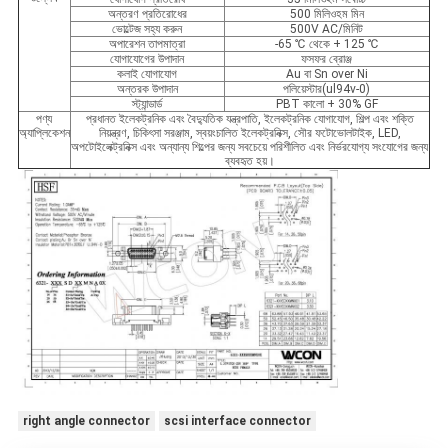
অন্তরণ প্রতিরোধের
500 মিলিওহম মিন
ভোল্টেজ সহ্য করুন
500V AC/মিনিট
অপারেশন তাপমাত্রা
-65 ℃ থেকে + 125 ℃
যোগাযোগের উপাদান
ফসফর ব্রোঞ্জ
কলাই যোগাযোগ
Au বা Sn over Ni
অন্তরক উপাদান
পলিয়েস্টার(ul94v-0)
স্ট্যান্ডার্ড
PBT কালো + 30% GF
পণ্য
প্রধানত ইলেকট্রনিক এবং বৈদ্যুতিক যন্ত্রপাতি, ইলেকট্রনিক যোগাযোগ, শিল্প এবং শক্তি
অ্যাপ্লিকেশন
নিয়ন্ত্রণ, চিকিৎসা সরঞ্জাম, স্বয়ংচালিত ইলেকট্রনিক্স, সৌর ফটোভোলটাইক, LED,
অপটোইলেক্ট্রনিক্স এবং অন্যান্য শিল্পের জন্য সবচেয়ে পরিশীলিত এবং নির্ভরযোগ্য সংযোগের জন্য
ব্যবহৃত হয়।
right angle connector
scsi interface connector