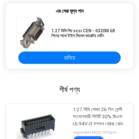
এর সেরা মূল্য পান
1.27 মিমি পিচ scsi CEN - 6320M 68
পিনের সাথে টাইপ ফিমেল কানেক্টর মেটিং
চালিয়ে
শীর্ষ পণ্য
1.27 মিমি সোজা 26 পিন সেন্সী
সংযোগকারী পিবিটি 30% জিএফ
UL94V-0 ফসফর ব্রোঞ্জ গোল্ড
ফ্ল্যাশ / এসএন
negotiable MOQ:1000pcs