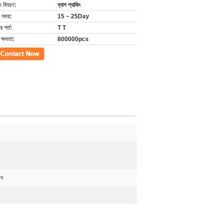
ং বিবরণ:
ব্যাগ প্যাকিং
 সময়:
15 ~ 25Day
 শর্ত:
T T
ক্ষমতা:
800000pcs
গ
তম