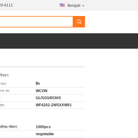
20-6111
Bengali
 বিবরণ:
 স্থল:
চীন
ুলক নাম:
WCON
:
UL/SGS/ROHS
বার:
WF4202-2WSXXW01
চাহিদার পরিমাণ:
1000pcs
negotiable