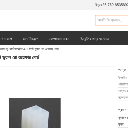
বিক্রয়:
86-769-853589
ানা ভ্রমণ
মান নিয়ন্ত্রণ
যোগাযোগ করুন
উদ্ধৃতির জন্য আবেদন
ওয়্যার টু বোর্ড কানেক্টর 4.2 মিমি ডুয়াল রো ওয়েফার বোর্ড
মি ডুয়াল রো ওয়েফার বোর্ড
পণ্যের
উৎপত্তি
পরিচিতিম
সাক্ষ্যদান
মডেল নম্
প্রদান:
ন্যূনতম 
মূল্য: