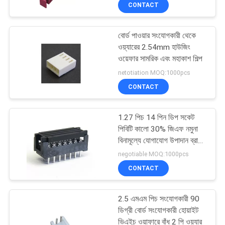
CONTACT
নিয়ন্ত্রণ
বোর্ড পাওয়ার সংযোগকারী থেকে
যোগাযোগ
ওয়্যারের 2.54mm হাউজিং
করুন
ওয়েফার সামরিক এবং মহাকাশ শিল্প
netotiation MOQ:1000pcs
CONTACT
উদ্ধৃতির
জন্য
1.27 পিচ 14 পিন ডিপ সকেট
আবেদন
পিবিটি কালো 30% জিএফ নমুনা
বিনামূল্যে যোগাযোগ উপাদান ব্রাস
ROHS
negotiable MOQ:1000pcs
সাইট
CONTACT
ম্যাপ
2.5 এমএম পিচ সংযোগকারী 90
PRIVACY
ডিগ্রী বোর্ড সংযোগকারী হোয়াইট
ভিএইচ ওয়াফারে বাঁধ 2 পি ওয়্যার