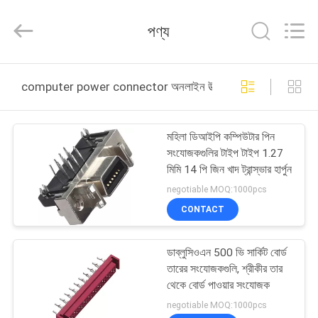
ELECTRONICS
(
GUANGDONG)
পণ্য
CO.,
LTD.
All
Rights
Reserved.
বাড়ি
computer power connector অনলাইন উত্পাদন
পণ্য
মহিলা ডিআইপি কম্পিউটার পিন
সংযোজকগুলির টাইপ টাইপ 1.27
আমাদের
মিমি 14 পি জিন খাদ ট্রান্স্ভার হার্পুন
সম্পর্কে
negotiable MOQ:1000pcs
CONTACT
কারখানা
ডাব্লুসিওএন 500 ভি সার্কিট বোর্ড
ভ্রমণ
তারের সংযোজকগুলি, শ্রীকীর তার
থেকে বোর্ড পাওয়ার সংযোজক
মান
negotiable MOQ:1000pcs