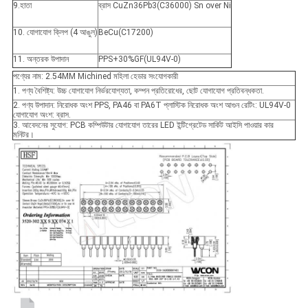
9.হাতা
ব্রাস CuZn36Pb3(C36000) Sn over Ni
10. যোগাযোগ ক্লিপ (4 আঙুল)
BeCu(C17200)
11. অন্তরক উপাদান
PPS+30%GF(UL94V-0)
পণ্যের নাম: 2.54MM Michined মহিলা হেডার সংযোগকারী
1. পণ্য বৈশিষ্ট্য: উচ্চ যোগাযোগ নির্ভরযোগ্যতা, কম্পন প্রতিরোধের, ছোট যোগাযোগ প্রতিবন্ধকতা.
2. পণ্য উপাদান: নিরোধক অংশ PPS, PA46 বা PA6T প্লাস্টিক নিরোধক অংশ আগুন রেটিং: UL94V-0
যোগাযোগ অংশ: ব্রাস.
3. আবেদনের সুযোগ: PCB কম্পিউটার যোগাযোগ তারের LED ইন্টিগ্রেটেড সার্কিট আইসি পাওয়ার কার
মনিটর।