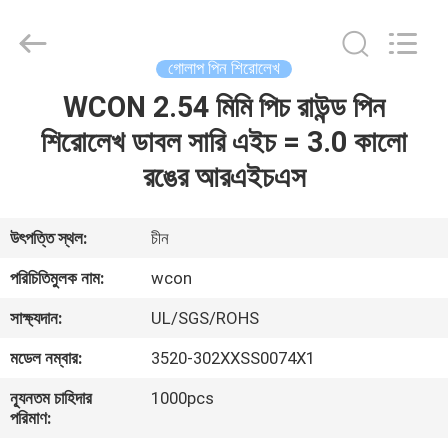
ELECTRONICS
(
GUANGDONG)
CO.,
LTD.
গোলাপ পিন শিরোলেখ
All
Rights
Reserved.
WCON 2.54 মিমি পিচ রাউন্ড পিন
বাড়ি
শিরোলেখ ডাবল সারি এইচ = 3.0 কালো
পণ্য
রঙের আরএইচএস
আমাদের
উৎপত্তি স্থল:
চীন
সম্পর্কে
পরিচিতিমুলক নাম:
wcon
সাক্ষ্যদান:
UL/SGS/ROHS
কারখানা
মডেল নম্বার:
3520-302XXSS0074X1
ভ্রমণ
ন্যূনতম চাহিদার
1000pcs
পরিমাণ:
মান