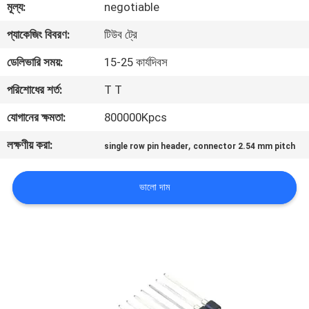
মূল্য:
negotiable
নিয়ন্ত্রণ
প্যাকেজিং বিবরণ:
টিউব ট্রে
যোগাযোগ
ডেলিভারি সময়:
15-25 কার্যদিবস
করুন
পরিশোধের শর্ত:
T T
যোগানের ক্ষমতা:
800000Kpcs
উদ্ধৃতির
লক্ষণীয় করা:
,
single row pin header
connector 2.54 mm pitch
জন্য
আবেদন
ভালো দাম
সাইট
ম্যাপ
PRIVACY