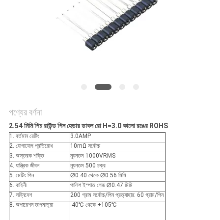
POLICY
পণ্যের বর্ণনা
2.54 মিমি পিচ রাউন্ড পিন হেডার ডাবল রো H=3.0 কালো রঙের ROHS
1. বর্তমান রেটিং
3.0AMP
2. যোগাযোগ প্রতিরোধ
10mΩ সর্বোচ্চ
3. অস্তরক শক্তি
ন্যূনতম 1000VRMS
4. যান্ত্রিক জীবন
ন্যূনতম 500 চক্র
5. মেটিং পিন
∅0.40 থেকে ∅0.56 মিমি
6. বাহিনী
পালিশ ইস্পাত গেজ ∅0.47 মিমি
7. সন্নিবেশ
200 গ্রাম সর্বোচ্চ/পিন প্রত্যাহার: 60 গ্রাম/পিন
8. অপারেশন তাপমাত্রা
-40℃ থেকে +105℃