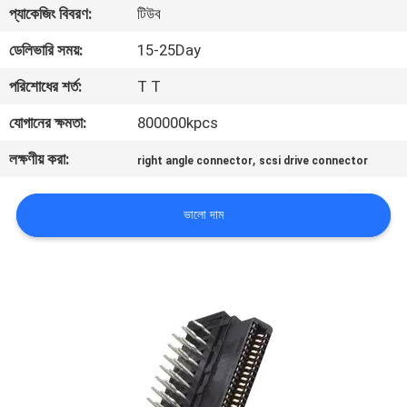
প্যাকেজিং বিবরণ:
টিউব
নিয়ন্ত্রণ
ডেলিভারি সময়:
15-25Day
যোগাযোগ
পরিশোধের শর্ত:
T T
করুন
যোগানের ক্ষমতা:
800000kpcs
লক্ষণীয় করা:
,
right angle connector
scsi drive connector
উদ্ধৃতির
জন্য
ভালো দাম
আবেদন
সাইট
ম্যাপ
PRIVACY