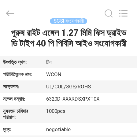
ELECTRONICS
(
GUANGDONG)
CO.,
LTD.
SCSI সংযোগকারী
All
Rights
Reserved.
পুরুষ রাইট এঙ্গেল 1.27 মিমি স্ক্সি ড্রাইভ
বাড়ি
ডি টাইপ 40 পি পিবিসি আইও সংযোগকারী
পণ্য
উৎপত্তি স্থল:
চীন
আমাদের
পরিচিতিমুলক নাম:
WCON
সম্পর্কে
সাক্ষ্যদান:
UL/CUL/SGS/ROHS
মডেল নম্বার:
6320D-XXXRDSXPXT0X
কারখানা
ন্যূনতম চাহিদার
1000pcs
ভ্রমণ
পরিমাণ:
মূল্য:
negotiable
মান