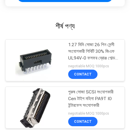
শীর্ষ পণ্য
1.27 মিমি সোজা 26 পিন সেন্সী
সংযোগকারী পিবিটি 30% জিএফ
UL94V-0 ফসফর ব্রোঞ্জ গোল্ড
ফ্ল্যাশ / এসএন
negotiable MOQ:1000pcs
CONTACT
পুরুষ সোজা SCSI সংযোগকারী
Cen টাইপ মহিলা PA9T IO
ইন্টারফেস সংযোগকারী
negotiable MOQ:1000pcs
CONTACT