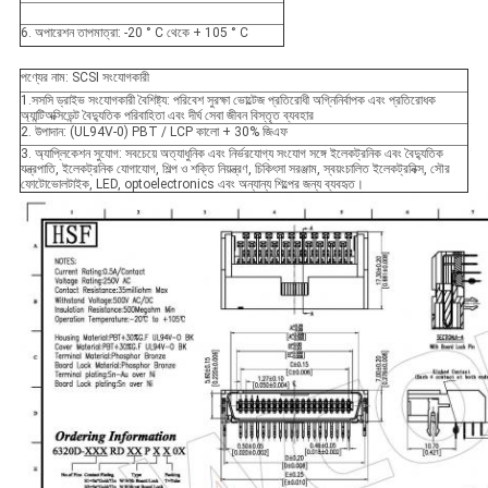
6. অপারেশন তাপমাত্রা: -20 ° C থেকে + 105 ° C
পণ্যের নাম: SCSI সংযোগকারী
1.সসসি ড্রাইভ সংযোগকারী বৈশিষ্ট্য: পরিবেশ সুরক্ষা ভোল্টেজ প্রতিরোধী অগ্নিনির্বাপক এবং প্রতিরোধক
অ্যান্টিঅক্সিডেন্ট বৈদ্যুতিক পরিবাহিতা এবং দীর্ঘ সেবা জীবন বিস্তৃত ব্যবহার
2. উপাদান: (UL94V-0) PBT / LCP কালো + 30% জিএফ
3. অ্যাপ্লিকেশন সুযোগ: সবচেয়ে অত্যাধুনিক এবং নির্ভরযোগ্য সংযোগ সঙ্গে ইলেকট্রনিক এবং বৈদ্যুতিক
যন্ত্রপাতি, ইলেকট্রনিক যোগাযোগ, শিল্প ও শক্তি নিয়ন্ত্রণ, চিকিৎসা সরঞ্জাম, স্বয়ংচালিত ইলেকট্রনিক্স, সৌর
ফোটোভোলটাইক, LED, optoelectronics এবং অন্যান্য শিল্পের জন্য ব্যবহৃত।